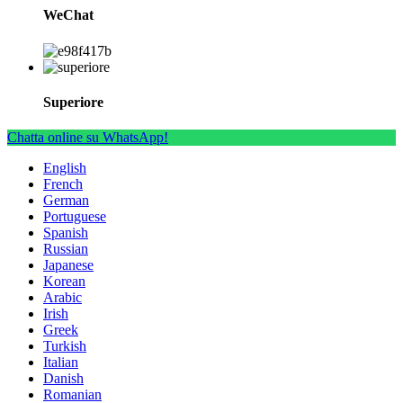
WeChat
Superiore
Chatta online su WhatsApp!
English
French
German
Portuguese
Spanish
Russian
Japanese
Korean
Arabic
Irish
Greek
Turkish
Italian
Danish
Romanian