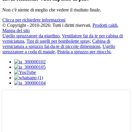
Non c'è niente di meglio che vedere il risultato finale.
Clicca per richiedere informazioni
© Copyright - 2010-2026: Tutti i diritti riservati.
Prodotti caldi
,
Mappa del sito
Ugello spruzzatore da giardino
,
Ventilatore fai da te per cabina di
verniciatura
,
Tipi di ugelli per bombolette spray
,
Cabina di
verniciatura a spruzzo fai-da-te di piccole dimensioni
,
Ugello
spruzzatore a coda di maiale
,
Pistola a spruzzo per ritocchi
,